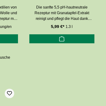
xtilien von
Die sanfte 5,5 pH-hautneutrale
r Wolle und
Rezeptur mit Granatapfel-Extrakt
eptur mit
reinigt und pflegt die Haut dank
nd saubere
ausgewählter Inhaltsstoffe naturnaher
5,99 €*
ung/en
1.3 l
 von
Kosmetik. Die Pflegeformel ist frei von
ln,
Farbstoffen, SLES, EDTA, Parabenen,
poallergen.
tierischen Inhaltsstoffen und
Mikroplastik. Hautverträglichkeit
dermatologisch bestätigt.