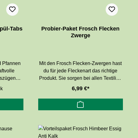
Spül-Tabs
Probier-Paket Frosch Flecken
Zwerge
nd Pfannen
Mit den Frosch Flecken-Zwergen hast
ftvolle
du für jede Fleckenart das richtige
uszügen
Produkt. Sie sorgen bei allen Textilien
äckige
für kraftvolle, farbschonende
6,99 €*
ck
sst einen
Fleckentfernung.
enduft.