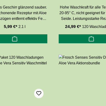
s Geschirr glänzend sauber.
Hohe Waschkraft für alle Te
chonende Rezeptur mit Aloe
20-95° C, nicht geeignet fü
ügen entfernt effektiv Fett
Seide. Leistungsstarke Rez
utz. Das Spülmittel ist pH-
Apfelauszügen für strahle
5,99 €*
24,99 €*
2.1 l
120 Waschlad
eutral, seine sehr gute
Wäsche. Ohne Zusatz
tverträglichkeit wurde
Konservierungsmitte
matologisch bestätigt.
dermatologisch getestet, hy