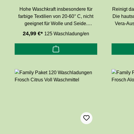
Hohe Waschkraft insbesondere für
Reinigt da
farbige Textilien von 20-60° C, nicht
Die hauts
geeignet für Wolle und Seide.
Vera-Ausz
Farbschützende Rezeptur mit
und Schm
24,99 €*
125 Waschladung/en
Granatapfelauszügen für hohe
hautn
Waschleistung und langanhaltende,
Hau
intensive Farben. Ohne Zusatz von
der
Konservierungsmitteln,
dermatologisch getestet.