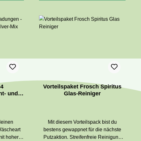
sbesondere
Ablagerungen und sorgt für einen
r mit Soda
streifenfreien Glanz. Hinterlässt einen
kige
frischen Himbeerduft.
rustungen
osch Citrus
ist ein
usche und
 Rezeptur
er optimal
nreste und
r Frosch
04
Vorteilspaket Frosch Spiritus
igt Glas,
t- und
Glas-Reiniger
en Flächen
er-Mix
 deinen
Mit diesem Vorteilspack bist du
Wäscheart
bestens gewappnet für die nächste
mit hoher
Putzaktion. Streifenfreie Reinigung