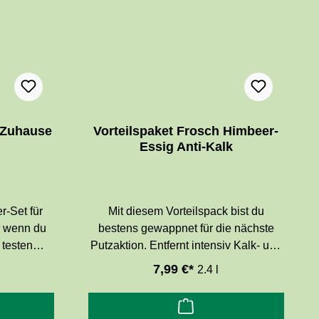
 Zuhause
Vorteilspaket Frosch Himbeer-
Essig Anti-Kalk
r-Set für
Mit diesem Vorteilspack bist du
 wenn du
bestens gewappnet für die nächste
 testen
Putzaktion. Entfernt intensiv Kalk- und
Allzweck-
Schmutzablagerungen von Armaturen,
7,99 €*
2.4 l
sstarker
Waschbecken, Duschen, Badewannen
intensive
und Fliesen. Die Rezeptur mit
llen
Himbeer-Essig löst hartnäckige