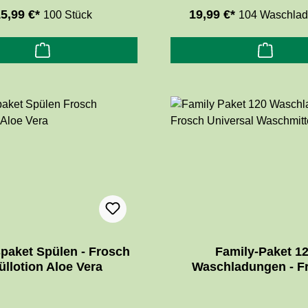
ur mit Limonenauszügen
Waschkraft von 30-60 bzw
5,99 €*
19,99 €*
100 Stück
104 Waschlad
t und hartnäckige
ungen und hinterlässt einen
angenehm frischen Limonenduft.
spaket Spülen - Frosch
Family-Paket 1
üllotion Aloe Vera
Waschladungen - F
Universal Waschmi