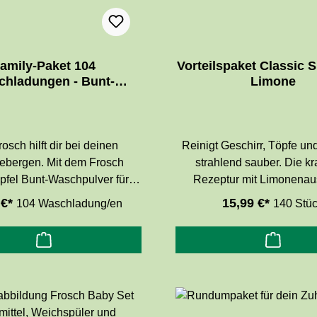
amily-Paket 104
Vorteilspaket Classic 
chladungen - Bunt-
Limone
hpulver Granatapfel
osch hilft dir bei deinen
Reinigt Geschirr, Töpfe u
bergen. Mit dem Frosch
strahlend sauber. Die kra
pfel Bunt-Waschpulver für
Rezeptur mit Limonena
kraft von farbigen Textilien
entfernt Fett und hartn
 €*
15,99 €*
104 Waschladung/en
140 Stü
s 60° C. Nicht geeignet für
Verkrustungen und hinterlä
 Seide. Die farbschützende
angenehm frischen Limon
r mit Granatapfelauszügen
ür hohe Waschleistung und
tende, intensive Farben und
st einen angenehm frischen
elduft. Ohne Farbstoffe und