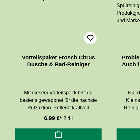
Duft. Ohne Farbstoffe und Zusatz von
Zusatz v
Konservierungsmitteln.
Der
Dermatologisch getestet,
hypoallergen.
Vorteilspaket Frosch Citrus
Probie
Dusche & Bad-Reiniger
Auch f
Mit diesem Vorteilspack bist du
Nur d
bestens gewappnet für die nächste
Kleins
Putzaktion. Entfernt kraftvoll
Reinig
Kalkablagerungen, Wasserflecken und
Produkte 
6,99 €*
2.4 l
Seifenrückstände von fast allen
auf zu
Oberflächen in Dusche und Bad. Die
K
Rezeptur mit Zitronenfrische entfernt