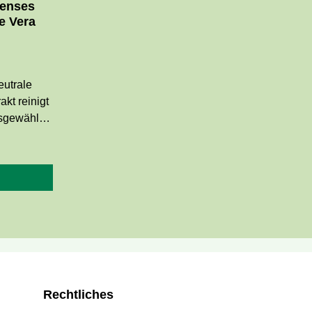
Senses
e Vera
eutrale
akt reinigt
usgewählter
smetik. Die
ffen, SLES,
ischen
lastik.
tologisch
Rechtliches