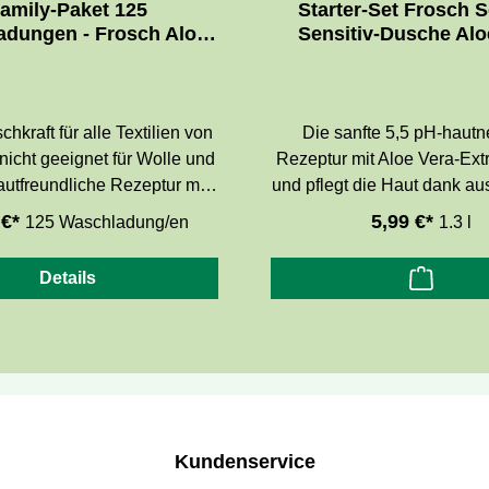
amily-Paket 125
Starter-Set Frosch 
adungen - Frosch Aloe
Sensitiv-Dusche Alo
Sensitiv-Waschmittel
kraft für alle Textilien von
Die sanfte 5,5 pH-hautn
nicht geeignet für Wolle und
Rezeptur mit Aloe Vera-Extr
utfreundliche Rezeptur mit
und pflegt die Haut dank a
a-Auszügen und sorgfältig
Inhaltsstoffe naturnaher Ko
 €*
5,99 €*
125 Waschladung/en
1.3 l
ählten Duftstoffen. Ohne
Formel ist frei von Farbsto
on Konservierungsmitteln,
EDTA, Parabenen, tier
Details
isch getestet, hypoallergen.
Inhaltsstoffen und Mikrop
Hautverträglichkeit derma
bestätigt.
Kundenservice