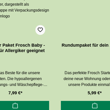
on Konservierungsmitteln.
matologisch getestet.
r Paket Frosch Baby -
Rundumpaket für dein
ür Allergiker geeignet
as Beste für die unsere
Das perfekte Frosch Starte
ten. Die hypoallergenen
deine neue Wohnung oder
ungs- und Wäschepflege-
unsere Produkte einmal
von Frosch Baby verzichten
möchtest.Der Frosch Soda 
7,99 €*
5,99 €*
sätzliche Farbstoffe und
Reiniger ist ein leistung
onservierungsmittel
Haushaltsreiniger für die 
Reinigung von fast a