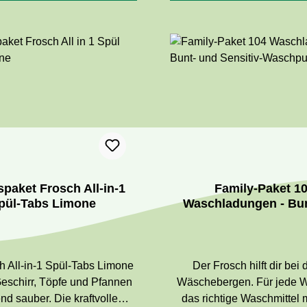
abwischbaren Flächen, in
in der Küche. Die Rezeptu
entfernt Fett, hartnäc
Verschmutzungen und Verk
auf kraftvolle Weise.Der Fr
Dusche & Bad-Reiniger 
kraftvoller Reiniger für D
Bad. Die leistungsstarken
mit Zitronensäure entfernt 
Kalk, Wasserflecken, Seife
Schmutzablagerungen.De
spaket Frosch All-in-1
Family-Paket 1
Spiritus Glas-Reiniger rein
pül-Tabs Limone
Waschladungen - Bun
Spiegel und fast alle glatt
Sensitiv-Waschpulv
streifenfrei.
Der Frosch hilft dir bei
eschirr, Töpfe und Pfannen
Wäschebergen. Für jede 
end sauber. Die kraftvolle
das richtige Waschmittel 