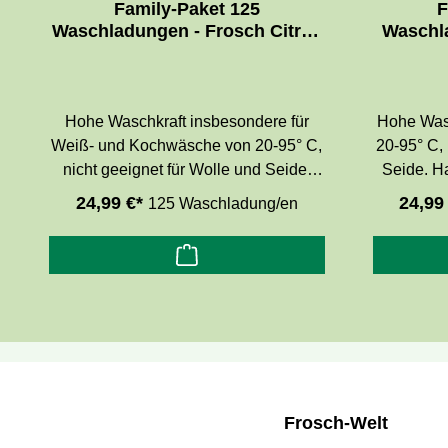
Family-Paket 125
F
Waschladungen - Frosch Citrus
Waschl
Voll-Waschmittel
Vera 
Hohe Waschkraft insbesondere für
Hohe Wasch
Weiß- und Kochwäsche von 20-95° C,
20-95° C, 
nicht geeignet für Wolle und Seide.
Seide. Ha
Kraftvolle Rezeptur mit Zitronenfrische
Aloe Ver
24,99 €*
24,99
125 Waschladung/en
für hohe Waschleistung. Ohne Zusatz
ausgew
von Konservierungsmitteln,
Zusatz v
dermatologisch getestet.
dermatolog
Frosch-Welt