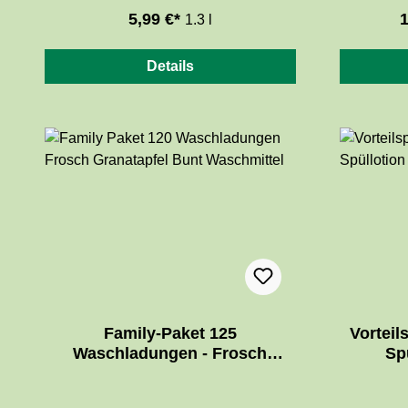
unterstützen den natürlichen
Rezept
5,99 €*
1
1.3 l
Säureschutzmantel und sorgen für ein
entfernt Fet
angenehmes und reines Hautgefühl.
Verkrust
Details
Die 5,5 pH-hautneutrale Rezeptur
verzichtet auf Farbstoffe, Parabene,
EDTA und Mikroplastik.
Family-Paket 125
Vorteil
Waschladungen - Frosch
Sp
Granatapfel Bunt-Waschmittel