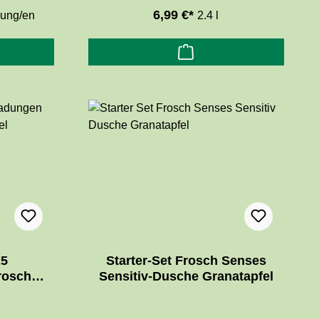
. 95° C.
von Glas und fast allen abwischbaren
6,99 €*
ung/en
2.4 l
Oberflächen. Die kraftvolle Rezeptur
mit fettlösendem Spiritus sorgt für
strahlende Sauberkeit.
25
Starter-Set Frosch Senses
rosch
Sensitiv-Dusche Granatapfel
ttel