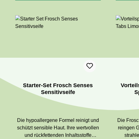
optimal Ablagerungen, auch
unbedenklich auf unempfindlichen
Kunststoffen, Acryl und Kunstglas
anzuwenden.
Starter-Set Frosch Senses
Vorteil
Sensitivseife
S
Die hypoallergene Formel reinigt und
Die Frosch All-in-1 Spül-Tabs Limone
schützt sensible Haut. Ihre wertvollen
reingen G
und rückfettenden Inhaltsstoffe
strahl