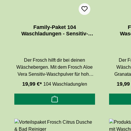
Family-Paket 104
F
Waschladungen - Sensitiv-
Was
Waschpulver Aloe Vera
Wasc
Der Frosch hilft dir bei deinen
Der Fr
Wäschebergen. Mit dem Frosch Aloe
Wäsche
Vera Sensitiv-Waschpulver für hohe
Granata
Waschkraft von weißen und farbigen
hohe Wasch
19,99 €*
19,99
104 Waschladung/en
Textilien von 30 bis 95° C. Nicht
von 30 bi
geeignet für Wolle und Seide. Die
Wolle und
hautfreundliche Rezeptur mit Aloe
Rezeptu
Vera-Auszügen und sorgfältig
sorgt f
ausgewählten Duftstoffen sorgt für
langanhal
hohe Waschleistung und hinterlässt
hinterläs
einen angenehm frischen Aloe Vera-
Granatapf