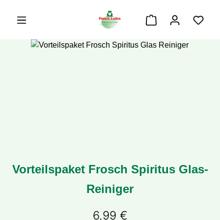
alt springen
Warenkorb enthäl
Bildergalerie überspringen
Vorteilspaket Frosch Spiritus Glas-
Reiniger
6,99 €