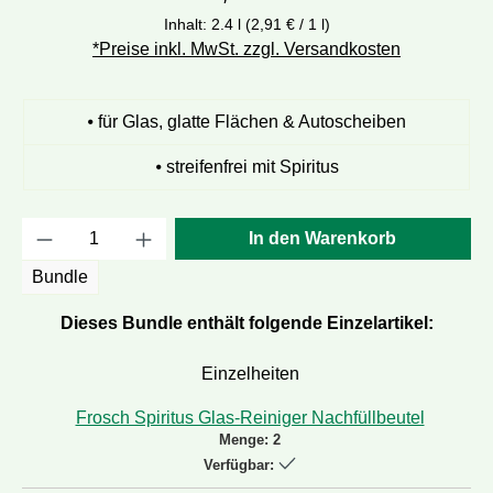
Inhalt:
2.4 l
(2,91 € / 1 l)
*Preise inkl. MwSt. zzgl. Versandkosten
⦁ für Glas, glatte Flächen & Autoscheiben
⦁ streifenfrei mit Spiritus
Produkt Anzahl: Gib den gewünschten Wert e
In den Warenkorb
Bundle
Dieses Bundle enthält folgende Einzelartikel:
Einzelheiten
Frosch Spiritus Glas-Reiniger Nachfüllbeutel
Menge:
2
Verfügbar: