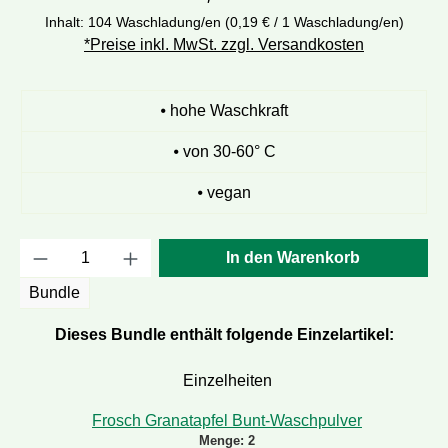
Inhalt:
104 Waschladung/en
(0,19 € / 1 Waschladung/en)
*Preise inkl. MwSt. zzgl. Versandkosten
⦁ hohe Waschkraft
⦁ von 30-60° C
⦁ vegan
Produkt Anzahl: Gib den gewünschten Wert e
In den Warenkorb
Bundle
Dieses Bundle enthält folgende Einzelartikel:
Einzelheiten
Frosch Granatapfel Bunt-Waschpulver
Menge:
2