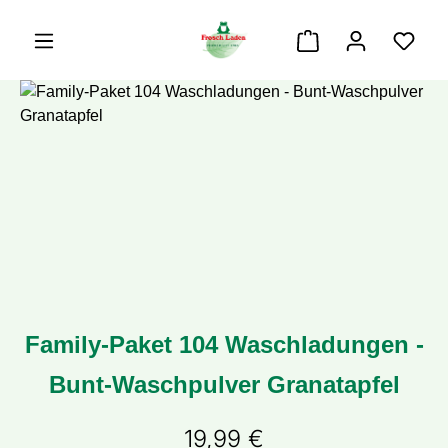
alt springen
Warenkorb enthäl
Bildergalerie überspringen
Family-Paket 104 Waschladungen -
Bunt-Waschpulver Granatapfel
19,99 €