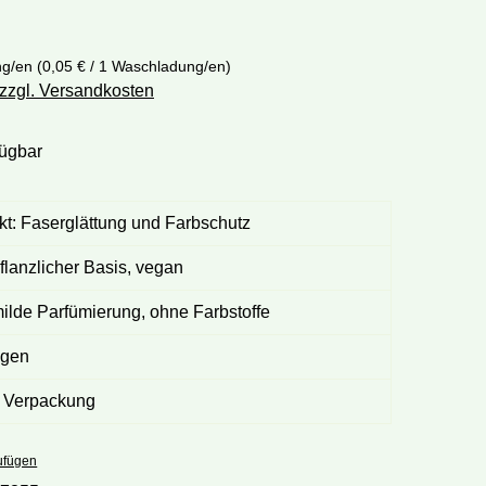
ng/en
(0,05 € / 1 Waschladung/en)
 zzgl. Versandkosten
fügbar
kt: Faserglättung und Farbschutz
flanzlicher Basis, vegan
milde Parfümierung, ohne Farbstoffe
ngen
e Verpackung
ufügen