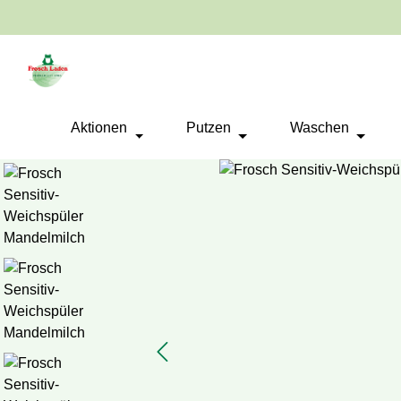
springen
Zur Hauptnavigation springen
Aktionen
Putzen
Waschen
Bildergalerie überspringen