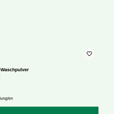
v-Waschpulver
dung/en