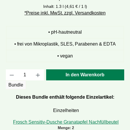
Inhalt:
1.3 l
(4,61 € / 1 l)
*Preise inkl. MwSt. zzgl. Versandkosten
⦁ pH-hautneutral
⦁ frei von Mikroplastik, SLES, Parabenen & EDTA
⦁ vegan
Produkt Anzahl: Gib den gewünschten Wert e
In den Warenkorb
Bundle
Dieses Bundle enthält folgende Einzelartikel:
Einzelheiten
Frosch Sensitiv-Dusche Granatapfel Nachfüllbeutel
Menge:
2