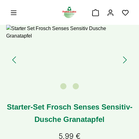
alt springen
Warenkorb enthäl
Bildergalerie überspringen
Starter-Set Frosch Senses Sensitiv-
Dusche Granatapfel
5,99 €