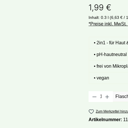
1,99 €
Inhalt:
0.3 l
(6,63 € / 1
*Preise inkl. MwSt.
⦁ 2in1 - für Haut
⦁ pH-hautneutral
⦁ frei von Mikro
⦁ vegan
Produkt Anza
Flasc
Zum Merkzettel hinz
Artikelnummer:
1