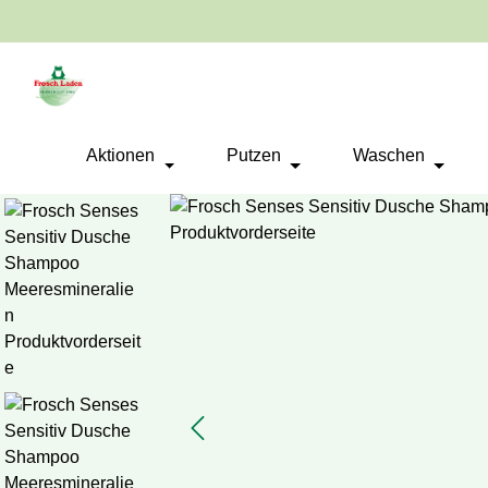
springen
Zur Hauptnavigation springen
Aktionen
Putzen
Waschen
Bildergalerie überspringen