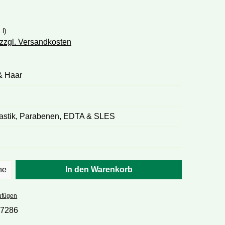
 l)
 zzgl. Versandkosten
 & Haar
plastik, Parabenen, EDTA & SLES
hl: Gib den gewünschten Wert ein oder ben
he
In den Warenkorb
ufügen
17286