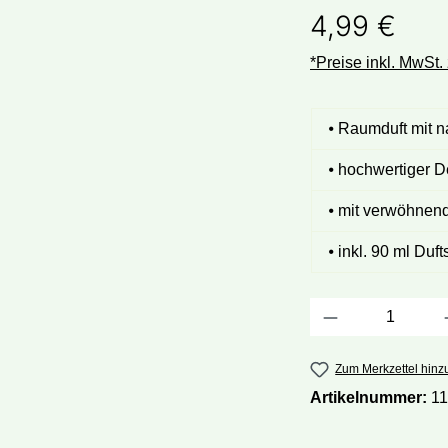
4,99 €
*Preise inkl. MwSt.
⦁ Raumduft mit n
⦁ hochwertiger D
⦁ mit verwöhnen
⦁ inkl. 90 ml Du
Produkt Anza
Zum Merkzettel hinz
Artikelnummer:
1