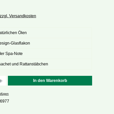
 zzgl. Versandkosten
atürlichen Ölen
esign-Glasflakon
der Spa-Note
ftsachet und Rattanstäbchen
hl: Gib den gewünschten Wert ein oder ben
In den Warenkorb
ufügen
16977