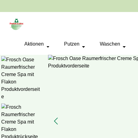
springen
Zur Hauptnavigation springen
Aktionen
Putzen
Waschen
Bildergalerie überspringen